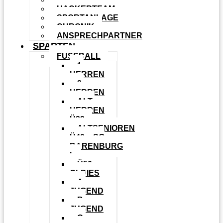
HACKERTEAM
SPORTANLAGE
CHRONIK
ANSPRECHPARTNER
SPARTEN
FUSSBALL
1.
HERREN
2.
HERREN
ALT-
HERREN
Ü32
ALTSENIOREN
Ü40 – SG
BARENBURG
I
Ü50
OLDIES
A-
JUGEND
B-
JUGEND
C-