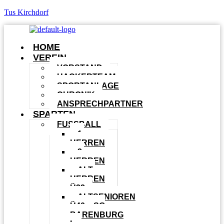
Tus Kirchdorf
HOME
VEREIN
VORSTAND
HACKERTEAM
SPORTANLAGE
CHRONIK
ANSPRECHPARTNER
SPARTEN
FUSSBALL
1.
HERREN
2.
HERREN
ALT-
HERREN
Ü32
ALTSENIOREN
Ü40 – SG
BARENBURG
I