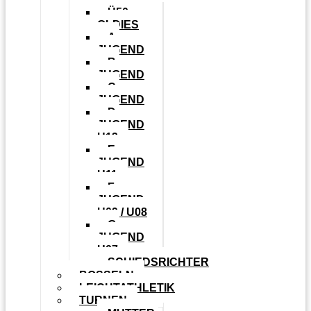
Ü50
OLDIES
A-
JUGEND
B-
JUGEND
C-
JUGEND
D-
JUGEND
U13
E-
JUGEND
U11
F-
JUGEND
U09 / U08
G-
JUGEND
U07
SCHIEDSRICHTER
BOSSELN
LEICHTATHLETIK
TURNEN