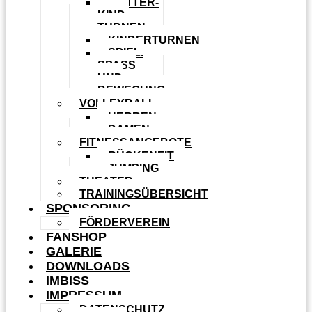
MUTTER-
KIND-
TURNEN
KINDERTURNEN
SPIEL.
SPASS U
ND B
EWEGUNG
VOLLEYBALL
HERREN
DAMEN
FITNESSANGEBOTE
RÜCKENFIT
JUMPING
THEATER
TRAININGSÜBERSICHT
SPONSORING
FÖRDERVEREIN
FANSHOP
GALERIE
DOWNLOADS
IMBISS
IMPRESSUM
DATENSCHUTZ