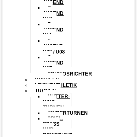
JUGEND
D-
JUGEND
U13
E-
JUGEND
U11
F-
JUGEND
U09 / U08
G-
JUGEND
U07
SCHIEDSRICHTER
BOSSELN
LEICHTATHLETIK
TURNEN
MUTTER-
KIND-
TURNEN
KINDERTURNEN
SPIEL.
SPASS U
ND B
EWEGUNG