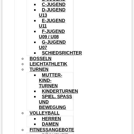
C-JUGEND
D-JUGEND
U13
E-JUGEND
U11
F-JUGEND
U09 / U08
G-JUGEND
U07
SCHIEDSRICHTER
BOSSELN
LEICHTATHLETIK
TURNEN
MUTTER-
KIND-
TURNEN
KINDERTURNEN
SPIEL. SPASS U
ND B
EWEGUNG
VOLLEYBALL
HERREN
DAMEN
FITNESSANGEBOTE