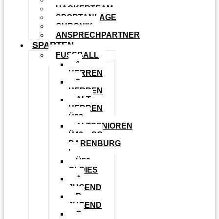
HACKERTEAM
SPORTANLAGE
CHRONIK
ANSPRECHPARTNER
SPARTEN
FUSSBALL
1.
HERREN
2.
HERREN
ALT-
HERREN
Ü32
ALTSENIOREN
Ü40 – SG
BARENBURG
I
Ü50
OLDIES
A-
JUGEND
B-
JUGEND
C-