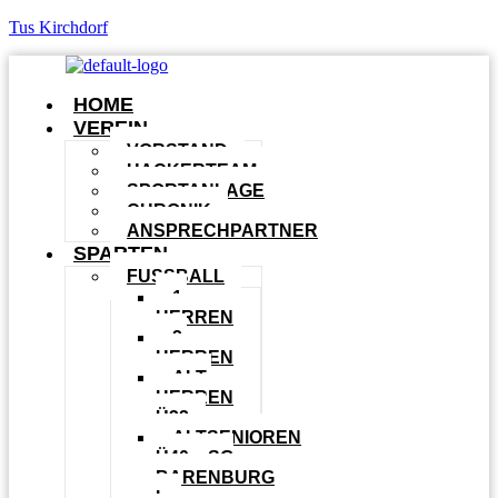
Tus Kirchdorf
HOME
VEREIN
VORSTAND
HACKERTEAM
SPORTANLAGE
CHRONIK
ANSPRECHPARTNER
SPARTEN
FUSSBALL
1.
HERREN
2.
HERREN
ALT-
HERREN
Ü32
ALTSENIOREN
Ü40 – SG
BARENBURG
I