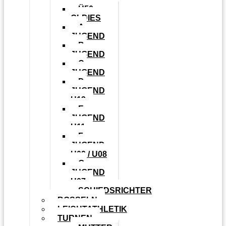
Ü50
OLDIES
A-
JUGEND
B-
JUGEND
C-
JUGEND
D-
JUGEND
U13
E-
JUGEND
U11
F-
JUGEND
U09 / U08
G-
JUGEND
U07
SCHIEDSRICHTER
BOSSELN
LEICHTATHLETIK
TURNEN