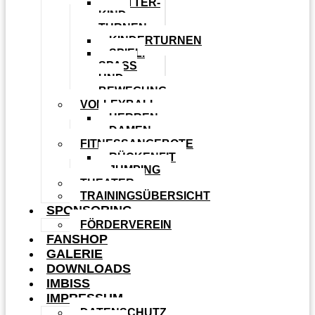
MUTTER-
KIND-
TURNEN
KINDERTURNEN
SPIEL.
SPASS U
ND B
EWEGUNG
VOLLEYBALL
HERREN
DAMEN
FITNESSANGEBOTE
RÜCKENFIT
JUMPING
THEATER
TRAININGSÜBERSICHT
SPONSORING
FÖRDERVEREIN
FANSHOP
GALERIE
DOWNLOADS
IMBISS
IMPRESSUM
DATENSCHUTZ