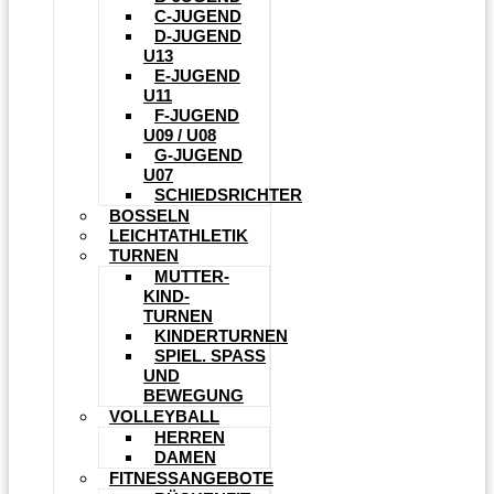
C-JUGEND
D-JUGEND
U13
E-JUGEND
U11
F-JUGEND
U09 / U08
G-JUGEND
U07
SCHIEDSRICHTER
BOSSELN
LEICHTATHLETIK
TURNEN
MUTTER-
KIND-
TURNEN
KINDERTURNEN
SPIEL. SPASS U
ND B
EWEGUNG
VOLLEYBALL
HERREN
DAMEN
FITNESSANGEBOTE