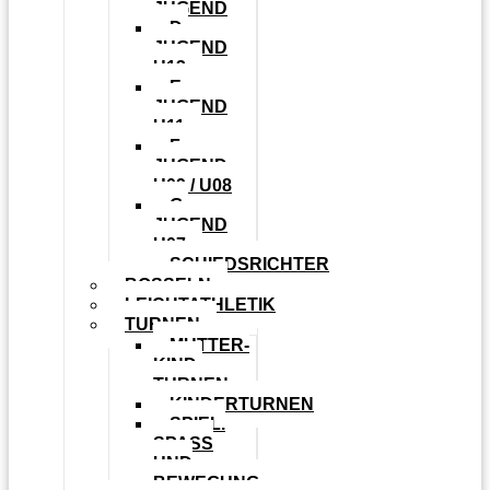
JUGEND
D-
JUGEND
U13
E-
JUGEND
U11
F-
JUGEND
U09 / U08
G-
JUGEND
U07
SCHIEDSRICHTER
BOSSELN
LEICHTATHLETIK
TURNEN
MUTTER-
KIND-
TURNEN
KINDERTURNEN
SPIEL.
SPASS U
ND B
EWEGUNG