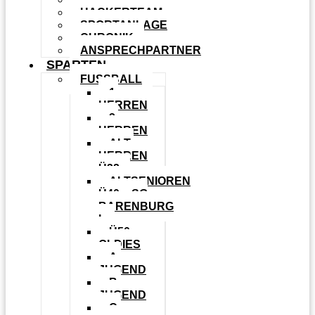
HACKERTEAM
SPORTANLAGE
CHRONIK
ANSPRECHPARTNER
SPARTEN
FUSSBALL
1.
HERREN
2.
HERREN
ALT-
HERREN
Ü32
ALTSENIOREN
Ü40 – SG
BARENBURG
I
Ü50
OLDIES
A-
JUGEND
B-
JUGEND
C-