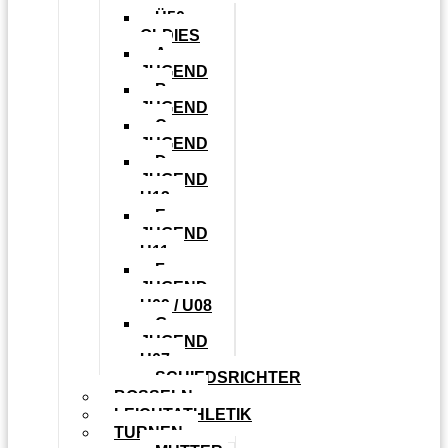
Ü50
OLDIES
A-
JUGEND
B-
JUGEND
C-
JUGEND
D-
JUGEND
U13
E-
JUGEND
U11
F-
JUGEND
U09 / U08
G-
JUGEND
U07
SCHIEDSRICHTER
BOSSELN
LEICHTATHLETIK
TURNEN