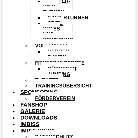
MUTTER-
KIND-
TURNEN
KINDERTURNEN
SPIEL.
SPASS U
ND B
EWEGUNG
VOLLEYBALL
HERREN
DAMEN
FITNESSANGEBOTE
RÜCKENFIT
JUMPING
THEATER
TRAININGSÜBERSICHT
SPONSORING
FÖRDERVEREIN
FANSHOP
GALERIE
DOWNLOADS
IMBISS
IMPRESSUM
DATENSCHUTZ