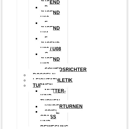
JUGEND
D-
JUGEND
U13
E-
JUGEND
U11
F-
JUGEND
U09 / U08
G-
JUGEND
U07
SCHIEDSRICHTER
BOSSELN
LEICHTATHLETIK
TURNEN
MUTTER-
KIND-
TURNEN
KINDERTURNEN
SPIEL.
SPASS U
ND B
EWEGUNG