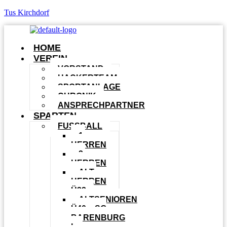
Tus Kirchdorf
HOME
VEREIN
VORSTAND
HACKERTEAM
SPORTANLAGE
CHRONIK
ANSPRECHPARTNER
SPARTEN
FUSSBALL
1.
HERREN
2.
HERREN
ALT-
HERREN
Ü32
ALTSENIOREN
Ü40 – SG
BARENBURG
I