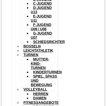
C-JUGEND
D-JUGEND
U13
E-JUGEND
U11
F-JUGEND
U09 / U08
G-JUGEND
U07
SCHIEDSRICHTER
BOSSELN
LEICHTATHLETIK
TURNEN
MUTTER-
KIND-
TURNEN
KINDERTURNEN
SPIEL. SPASS U
ND B
EWEGUNG
VOLLEYBALL
HERREN
DAMEN
FITNESSANGEBOTE